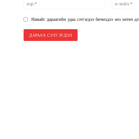
нэр:*
SUBSCRIB
Намайг дараагийн удаа сэтгэгдэл бичихдээ энэ хөтөч дэ