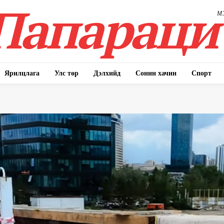
Папараци
М
Ярилцлага
Улс төр
Дэлхийд
Сонин хачин
Спорт