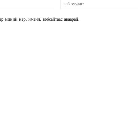
и-
E NOW
мэйл:*
эр миний нэр, имэйл, вэбсайтаас аваарай.