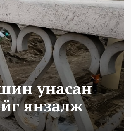
ашин унасан
йг янзалж