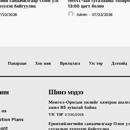
ийн санаачилгаар Олон улс
НӨАТ-ын сугалааны тохиро
рээлэн байгуулна
13:00 цагт болно
7/22/2026
Admin
-
07/22/2026
Папараци
Хов жив
Ярилцлага
Улс төр
Дэлхийд
ани
Шинэ мэдээ
Монгол-Оросын хилийг хамтран шалг
ажил 85 хувьтай байна
 us
УЛС ТӨР
07/30/2026
ption Plans
Ерөнхийлөгчийн санаачилгаар Олон у
ount
судлалын хүрээлэн байгуулна