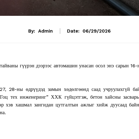
By:
Admin
Date:
06/29/2026
тайваны гүүрэн дээрээс автомашин унасан осол энэ сарын 16-
27, 28-ны өдрүүдэд замын хөдөлгөөнд саад учруулахгүй ба
Гоц тех инженеринг” ХХК гүйцэтгэж, бетон хайсны засвар
эр хэв хашмал зангидан цутгалтын ажлыг хийж дуусаад байн
на.