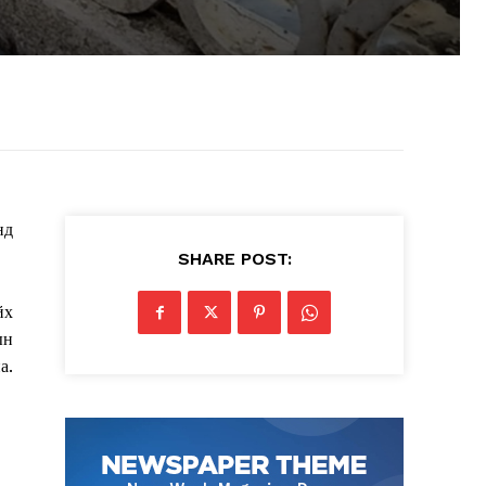
нд
SHARE POST:
йх
ын
а.