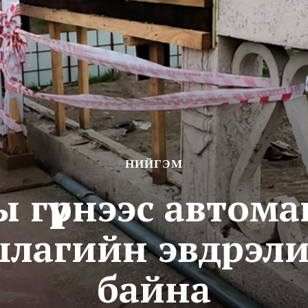
НИЙГЭМ
 гүүрнээс автом
шлагийн эвдрэли
байна