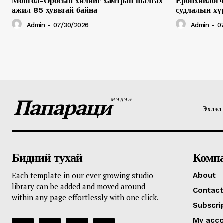
Монгол-Оросын хилийг хамтран шалгах
Ерөнхийлөгч
ажил 85 хувьтай байна
судлалын хү
Admin
-
07/30/2026
Admin
-
0
Папараци
МЭДЭЭ
Эхлэл
Бидний тухай
Комп
Each template in our ever growing studio
About
library can be added and moved around
Contact
within any page effortlessly with one click.
Subscri
My acc