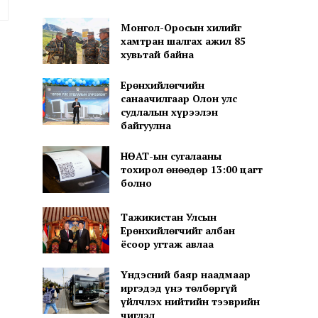
вэб
хуудас:
Монгол-Оросын хилийг
хамтран шалгах ажил 85
хувьтай байна
Ерөнхийлөгчийн
санаачилгаар Олон улс
судлалын хүрээлэн
байгуулна
НӨАТ-ын сугалааны
тохирол өнөөдөр 13:00 цагт
болно
Тажикистан Улсын
Ерөнхийлөгчийг албан
ёсоор угтаж авлаа
Үндэсний баяр наадмаар
иргэдэд үнэ төлбөргүй
үйлчлэх нийтийн тээврийн
чиглэл