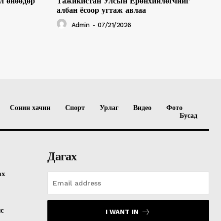
л өнөөдөр
Тажикистан Улсын Ерөнхийлөгчийг
албан ёсоор угтаж авлаа
Admin
-
07/21/2026
Сонин хачин
Спорт
Урлаг
Видео
Фото
Бусад
Дагах
ах
лс
I WANT IN