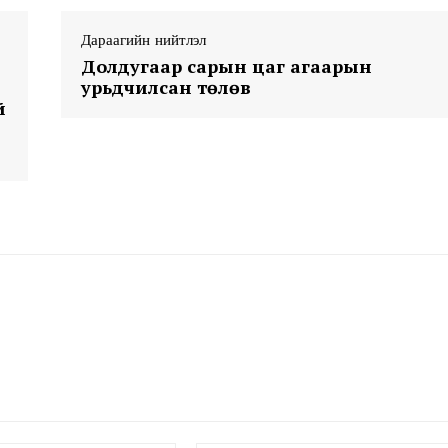
Дараагийн нийтлэл
Долдугаар сарын цаг агаарын
урьдчилсан төлөв
й
Week
e PRO
Company
About
Contact us
Subscription Plans
My account