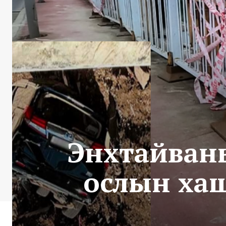
Энхтайваны
ослын ха