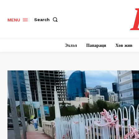
Search
MENU
Эхлэл
Папараци
Хов жив