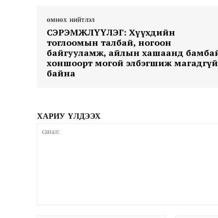
өмнөх нийтлэл
СЭРЭМЖЛҮҮЛЭГ: Хүүхдийн
тоглоомын талбай, ногоон
байгууламж, айлын хашаанд бамба
хоншоорт могой элбэгшиж магадгүй
байна
News 
Magazin
ХАРИУ ҮЛДЭЭХ
санал: