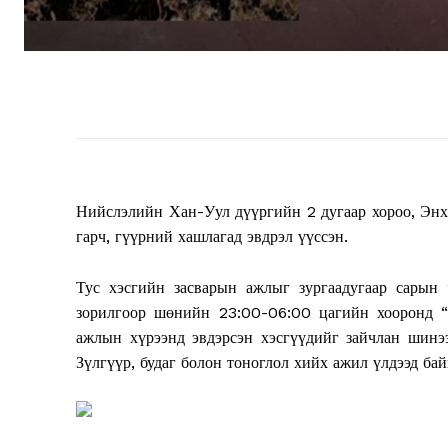
Нийслэлийн Хан-Уул дүүргийн 2 дугаар хороо, Энх
гарч, гүүрний хашлагад эвдрэл үүссэн.
Тус хэсгийн засварын ажлыг зургаадугаар сарын 
зорилгоор шөнийн 23:00-06:00 цагийн хооронд “
ажлын хүрээнд эвдэрсэн хэсгүүдийг зайчлан шинэ
Зүлгүүр, будаг болон тоноглол хийх ажил үлдээд бай