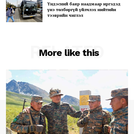
Үндэсний баяр наадмаар иргэдэд
үнэ төлбөргүй үйлчлэх нийтийн
тээврийн чиглэл
Company
About
Contact us
RELATED
More like this
Subscription Plans
My account