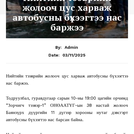
жолооч цус харваж
автобусны бүхээгтээ нас
баржээ
By:
Admin
03/11/2025
Date:
Нийтийн тээврийн жолооч цус харваж автобусны бүхээгтээ
нас баржээ.
Тодруулбал, гуравдугаар сарын 10-ны 19:00 цагийн орчимд
“Зорчигч тээвэр-1” ОНӨААТҮГ-ын 38 настай жолооч
Баянзүрх дүүргийн 11 дүгээр хорооны нутаг дэвсгэрт
автобусны бүхээгтээ нас барсан байна.