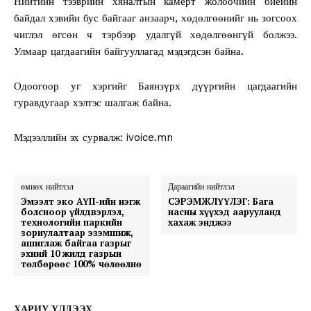
Нийтийн тээврийн хяналтын камерт жолоочийн биеийн
байдал хэвийн бус байгааг анзаарч, хөдөлгөөнийг нь зогсоох
чиглэл өгсөн ч тэрбээр удалгүй хөдөлгөөнгүй болжээ.
Улмаар цагдаагийн байгууллагад мэдэгдсэн байна.
Одоогоор уг хэргийг Баянзүрх дүүргийн цагдаагийн
гуравдугаар хэлтэс шалгаж байна.
Мэдээллийн эх сурвалж: ivoice.mn
өмнөх нийтлэл
Дараагийн нийтлэл
Эмээлт эко АҮП-ийн нэгж
СЭРЭМЖЛҮҮЛЭГ: Бага
болсноор үйлдвэрлэл,
насны хүүхэд аарууланд
технологийн паркийн
хахаж энджээ
зориулалтаар эзэмшиж,
ашиглаж байгаа газрыг
эхний 10 жилд газрын
төлбөрөөс 100% чөлөөлнө
ХАРИУ ҮЛДЭЭХ