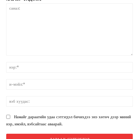
санал:
нэ
и-
мэ
вэ
ху
Намайг дараагийн удаа сэтгэгдэл бичихдээ энэ хөтөч дээр миний
нэр, имэйл, вэбсайтаас аваарай.