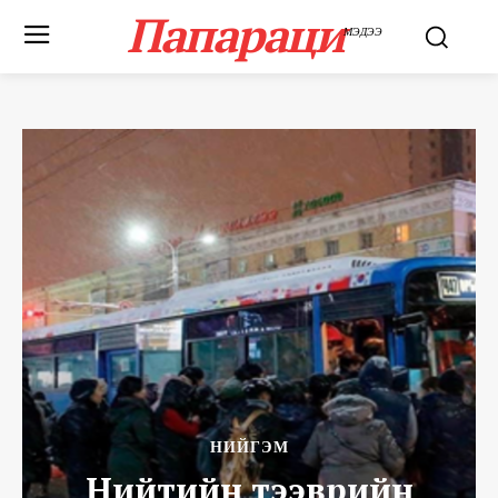
Папараци
МЭДЭЭ
НИЙГЭМ
Нийтийн тээврийн