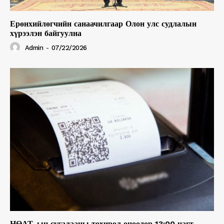
Ерөнхийлөгчийн санаачилгаар Олон улс судлалын
хүрээлэн байгуулна
Admin
-
07/22/2026
НӨАТ-ын сугалааны тохирол өнөөдөр 13:00 цагт