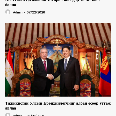
болно
Admin
-
07/22/2026
Тажикистан Улсын Ерөнхийлөгчийг албан ёсоор угтаж
авлаа
Admin
-
07/21/2026