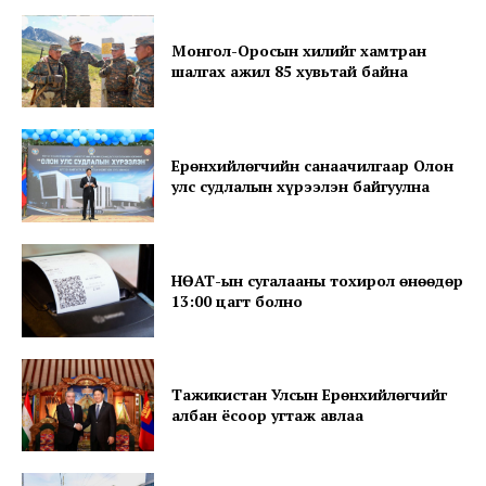
Монгол-Оросын хилийг хамтран
шалгах ажил 85 хувьтай байна
News Week
Magazine PRO
Ерөнхийлөгчийн санаачилгаар Олон
улс судлалын хүрээлэн байгуулна
НӨАТ-ын сугалааны тохирол өнөөдөр
13:00 цагт болно
Тажикистан Улсын Ерөнхийлөгчийг
албан ёсоор угтаж авлаа
SUBSCRIBE NOW