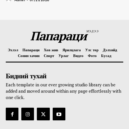
Папараци
МЭДЭЭ
Эхлэл
Папараци
Хов жив
Ярилцлага
Улс төр
Дэлхийд
Сонин хачин
Спорт
Урлаг
Видео
Фото
Бусад
Бидний тухай
Each template in our ever growing studio library can be
added and moved around within any page effortlessly with
one click.