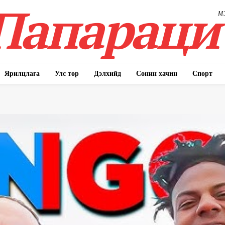
Папараци
М
Ярилцлага
Улс төр
Дэлхийд
Сонин хачин
Спорт