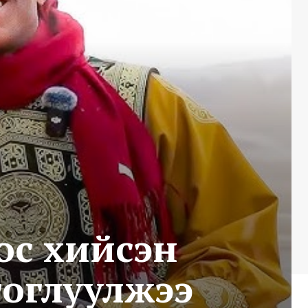
ос хийсэн
тоглуулжээ