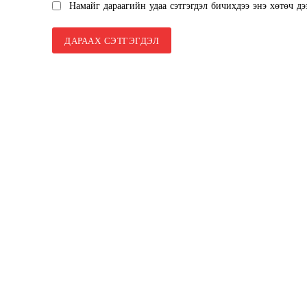
Намайг дараагийн удаа сэтгэгдэл бичихдээ энэ хөтөч дэ
SUBSCRIB