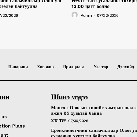
ийн санаачилгаар Олон улс
НӨАТ-ын сугалааны тохиро
рээлэн байгуулна
13:00 цагт болно
7/22/2026
Admin
-
07/22/2026
Папараци
Хов жив
Ярилцлага
Улс төр
Дэлхийд
ани
Шинэ мэдээ
Монгол-Оросын хилийг хамтран шалг
ажил 85 хувьтай байна
 us
УЛС ТӨР
07/30/2026
ption Plans
Ерөнхийлөгчийн санаачилгаар Олон у
ount
судлалын хүрээлэн байгуулна