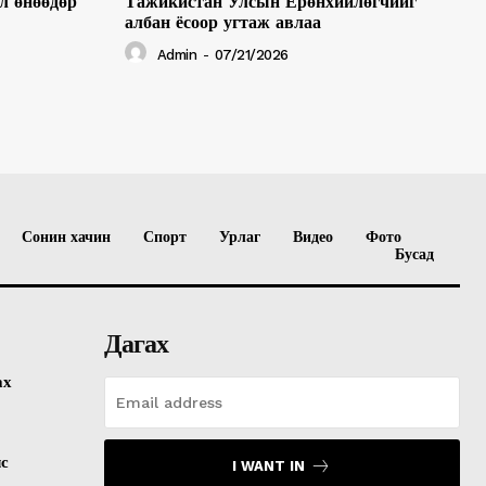
л өнөөдөр
Тажикистан Улсын Ерөнхийлөгчийг
албан ёсоор угтаж авлаа
Admin
-
07/21/2026
Сонин хачин
Спорт
Урлаг
Видео
Фото
Бусад
Дагах
ах
лс
I WANT IN