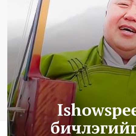
Ishowspe
бичлэгийг