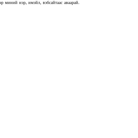
эр миний нэр, имэйл, вэбсайтаас аваарай.
E NOW