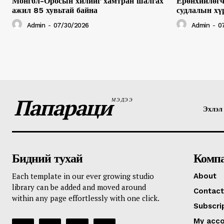
Монгол-Оросын хилийг хамтран шалгах
Ерөнхийлөгч
ажил 85 хувьтай байна
судлалын хү
Admin
-
07/30/2026
Admin
-
0
Папараци
МЭДЭЭ
Эхлэл
Бидний тухай
Комп
Each template in our ever growing studio
About
library can be added and moved around
Contact
within any page effortlessly with one click.
Subscri
My acc