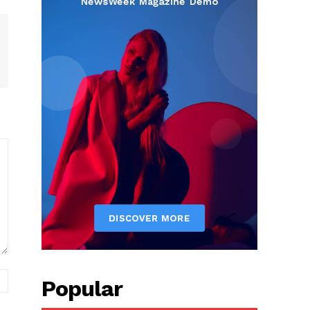
вэб
Popular
хуудас: