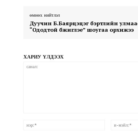
өмнөх нийтлэл
Дуучин Б.Баярцэцэг бэртлийн улмаа
“Ододтой бүжиглэе” шоугаа орхижээ
News 
ХАРИУ ҮЛДЭЭХ
Magazin
санал:
нэр:*