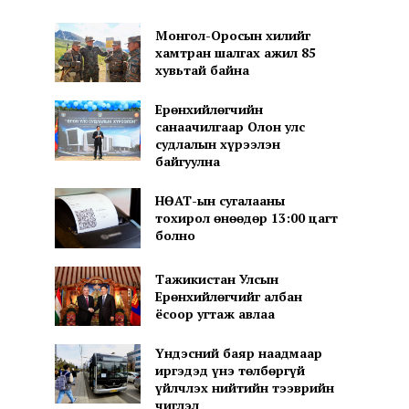
Монгол-Оросын хилийг
хамтран шалгах ажил 85
хувьтай байна
Ерөнхийлөгчийн
санаачилгаар Олон улс
судлалын хүрээлэн
байгуулна
НӨАТ-ын сугалааны
тохирол өнөөдөр 13:00 цагт
болно
Тажикистан Улсын
Ерөнхийлөгчийг албан
ёсоор угтаж авлаа
Үндэсний баяр наадмаар
иргэдэд үнэ төлбөргүй
үйлчлэх нийтийн тээврийн
чиглэл