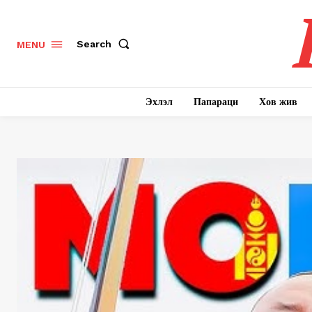
Search
MENU
Эхлэл
Папараци
Хов жив