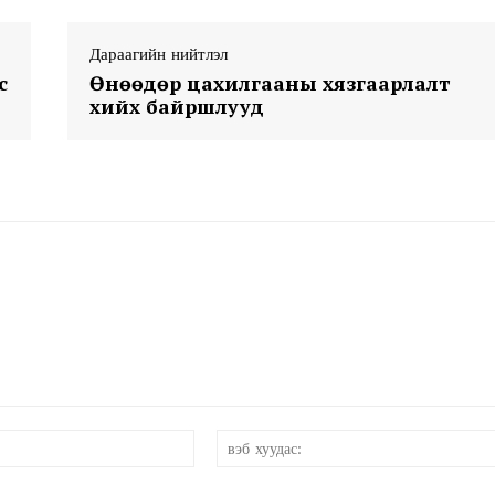
Дараагийн нийтлэл
с
Өнөөдөр цахилгааны хязгаарлалт
хийх байршлууд
Week
e PRO
Company
About
Contact us
Subscription Plans
My account
и-
мэйл:*