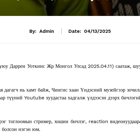
By:
Admin
Date:
04/13/2025
у Даррен Уоткинс Жр Монгол Улсад 2025.04.11) саатаж, шу
ая дагагч нь хамт байж, Чингис хаан Үндэсний музейгээр зочил
аар түүний Youtube хуудастаа хадгалж үлдээсэн дээрх бичлэги
эрэг тоглоомын стример, хошин бичлэг, reaction видеонуудаар
 болсон нэгэн юм.