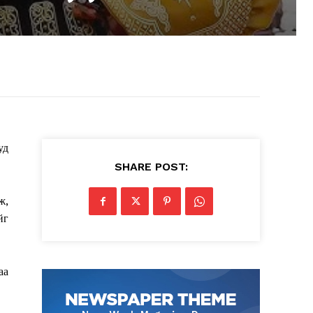
уд
SHARE POST:
ж,
йг
аа