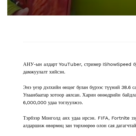
АНУ-ын алдарт YouTuber, стример IShowSpeed бую
дамжуулалт хийсэн.
Энэ үеэр дэлхийн өнцөг булан бүрээс түүний 38.6 с
Улаанбаатар хотоор аялсан. Харин өнөөдрийн байдл
6,000,000 удаа тоглуулжээ.
Тэрбээр Монголд анх удаа ирсэн. FIFA, Fortnite з
алдаршиж өвөрмөц зан төрхөөрөө олон сая дагагчтай