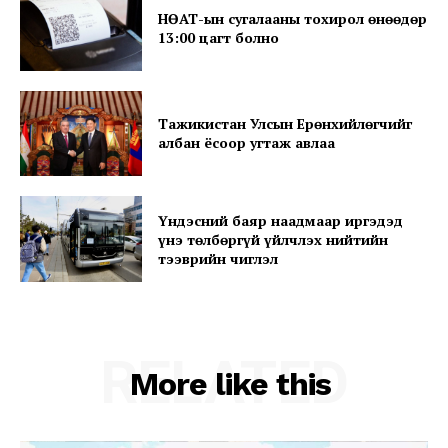
НӨАТ-ын сугалааны тохирол өнөөдөр
13:00 цагт болно
SUBSCRIBE NOW
Тажикистан Улсын Ерөнхийлөгчийг
албан ёсоор угтаж авлаа
Company
About
Үндэсний баяр наадмаар иргэдэд
үнэ төлбөргүй үйлчлэх нийтийн
Contact us
тээврийн чиглэл
Subscription Plans
My account
RELATED
More like this