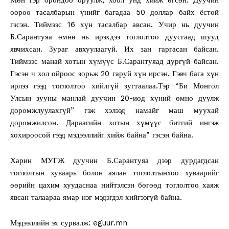
өөрөө тасалбарын үнийг багадаа 50 доллар байх ёстой
гэсэн. Тиймээс 16 хүн тасалбар авсан. Учир нь дуучин
Б.Сарантуяа өмнө нь ирэхдээ тоглолтоо дуусгаад шууд
явчихсан. Зураг авхуулаагүй. Их зан гаргасан байсан.
Тиймээс манай хотын хүмүүс Б.Сарантуяад дургүй байсан.
Гэсэн ч хол ойроос зорьж 20 гаруй хүн ирсэн. Гэвч бага хүн
ирлээ гээд тоглолтоо хийлгүй зугтаалаа.Тэр “Би Монгол
Улсын зууны манлай дуучин 20-иод хүний өмнө дуулж
доромжлуулахгүй” гэж хэлээд намайг маш муухай
доромжилсон. Дараагийн хотын хүмүүс битгий ингэж
хохироосой гээд мэдээллийг хийж байна” гэсэн байна.
Харин МУГЖ дуучин Б.Сарантуяа дээр дурдагдсан
тоглолтын хуваарь болон аялан тоглолтынхоо хуваарийг
өөрийн цахим хуудаснаа нийтэлсэн бөгөөд тоглолтоо хаяж
явсан талаараа ямар нэг мэдэгдэл хийгээгүй байна.
Мэдээллийн эх сурвалж: eguur.mn