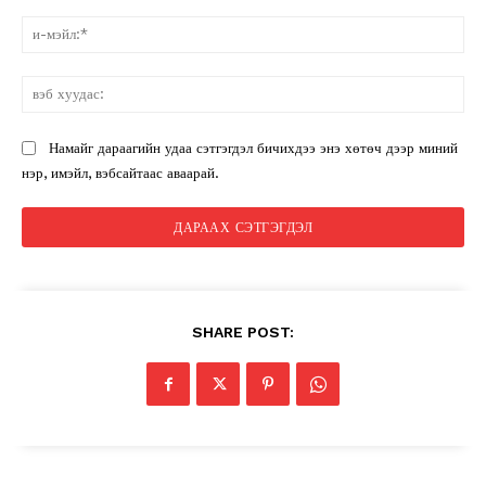
и-
мэ
вэ
ху
Намайг дараагийн удаа сэтгэгдэл бичихдээ энэ хөтөч дээр миний
нэр, имэйл, вэбсайтаас аваарай.
SHARE POST: