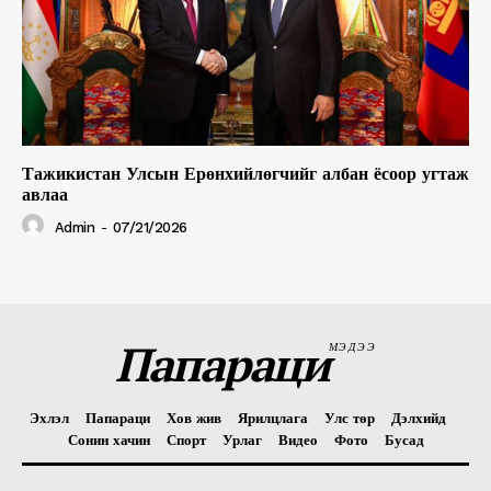
Тажикистан Улсын Ерөнхийлөгчийг албан ёсоор угтаж
авлаа
Admin
-
07/21/2026
Папараци
МЭДЭЭ
Эхлэл
Папараци
Хов жив
Ярилцлага
Улс төр
Дэлхийд
Сонин хачин
Спорт
Урлаг
Видео
Фото
Бусад