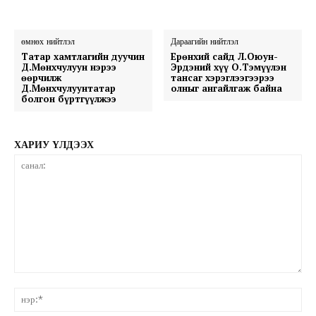
өмнөх нийтлэл
Дараагийн нийтлэл
Татар хамтлагийн дуучин
Ерөнхий сайд Л.Оюун-
Д.Мөнхчулуун нэрээ
Эрдэний хүү О.Тэмүүлэн
өөрчилж
тансаг хэрэглээгээрээ
Д.Мөнхчулуунтатар
олныг ангайлгаж байна
болгон бүртгүүлжээ
ХАРИУ ҮЛДЭЭХ
санал:
нэ