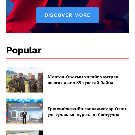
Popular
News Week
Magazine PRO
Монгол-Оросын хилийг хамтран
шалгах ажил 85 хувьтай байна
Ерөнхийлөгчийн санаачилгаар Олон
улс судлалын хүрээлэн байгуулна