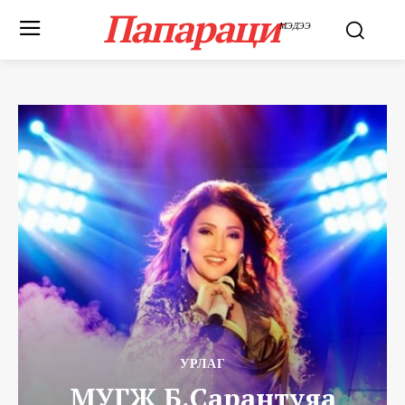
Папараци
МЭДЭЭ
УРЛАГ
МУГЖ Б.Сарантуяа