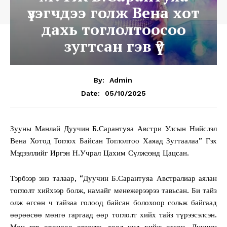
үзэгчдээ голж Вена хот
дахь тоглолтоосоо
зугтсан гэв үү?
By:
Admin
05/10/2025
Date:
Зууны Манлай Дуучин Б.Сарантуяа Австри Улсын Нийслэл
Вена Хотод Тоглох Байсан Тоглолтоо Хаяад Зугтаалаа” Гэх
Мэдээллийг Иргэн Н.Учрал Цахим Сүлжээнд Цацсан.
Тэрбээр энэ талаар, “Дуучин Б.Сарантуяа Австралиар аялан
тоглолт хийхээр болж, намайг менежерээрээ тавьсан. Би тайз
олж өгсөн ч тайзаа голоод байсан болохоор сольж байгаад
өөрөөсөө мөнгө гаргаад өөр тоглолт хийх тайз түрээсэлсэн.
Мөн гэр орондоо оруулж, хоол унд хийж өгсөн. Дуучин