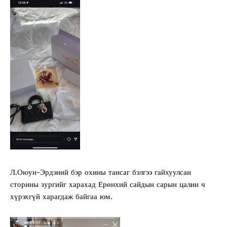
Л.Оюун-Эрдэний бэр охины тансаг бэлгээ гайхуулсан
сторины зургийг харахад Ерөнхий сайдын сарын цалин ч
хүрэхгүй харагдаж байгаа юм.