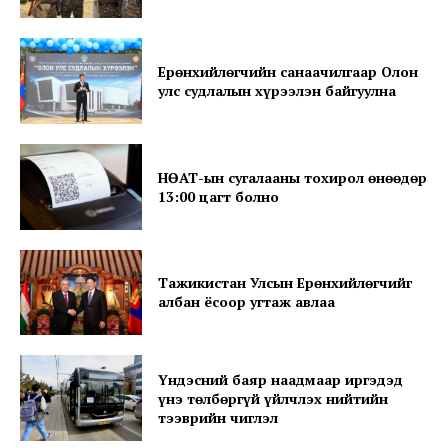
Ерөнхийлөгчийн санаачилгаар Олон
улс судлалын хүрээлэн байгуулна
НӨАТ-ын сугалааны тохирол өнөөдөр
13:00 цагт болно
Тажикистан Улсын Ерөнхийлөгчийг
албан ёсоор угтаж авлаа
Үндэсний баяр наадмаар иргэдэд
үнэ төлбөргүй үйлчлэх нийтийн
тээврийн чиглэл