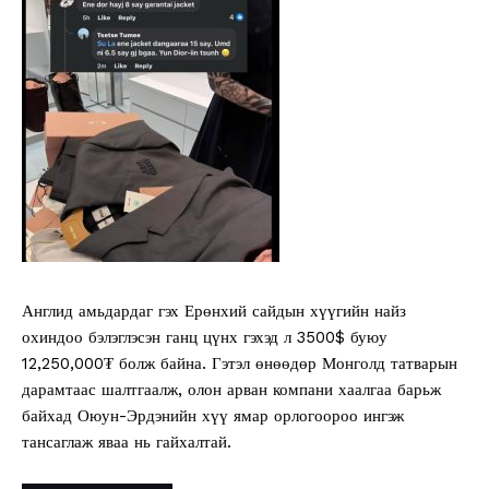
Англид амьдардаг гэх Ерөнхий сайдын хүүгийн найз
охиндоо бэлэглэсэн ганц цүнх гэхэд л 3500$ буюу
12,250,000₮ болж байна. Гэтэл өнөөдөр Монголд татварын
дарамтаас шалтгаалж, олон арван компани хаалгаа барьж
байхад Оюун-Эрдэнийн хүү ямар орлогоороо ингэж
тансаглаж яваа нь гайхалтай.