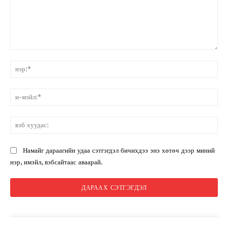
санал:
нэ
и-
мэ
вэ
ху
Намайг дараагийн удаа сэтгэгдэл бичихдээ энэ хөтөч дээр миний
нэр, имэйл, вэбсайтаас аваарай.