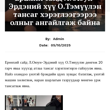
Эрдэний хүү О.Тэмүүлэн
тансаг хэрэглээгээрээ
олныг ангайлгаж байна
By:
Admin
05/10/2025
Date:
Ерөнхий сайд Л.Оюун-Эрдэний хүү О.Тэмүүлэн дөнгөж 20
гарч яваа хүүхэд атлаа тансаг хэрэглээгээрээ гайхуулж явна.
Найз охиндоо үнэтэй брэндийн цүнх хувцас бэлэглэж, үнэтэй
машин хөлөглөж, наран шарлагын газруудаар мөнгөө үрж
тансаглаж явна.