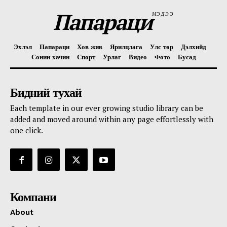
Папараци
МЭДЭЭ
Эхлэл
Папараци
Хов жив
Ярилцлага
Улс төр
Дэлхийд
Сонин хачин
Спорт
Урлаг
Видео
Фото
Бусад
Бидний тухай
Each template in our ever growing studio library can be
added and moved around within any page effortlessly with
one click.
Компани
About