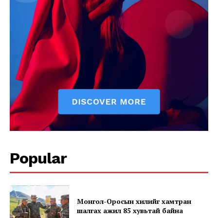
SUBSCRIBE NOW
Company
About
Popular
Contact us
Subscription Plans
My account
Монгол-Оросын хилийг хамтран
шалгах ажил 85 хувьтай байна