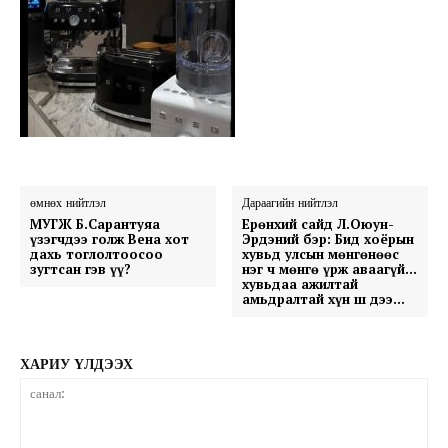
өмнөх нийтлэл
Дараагийн нийтлэл
МУГЖ Б.Сарантуяа
Ерөнхий сайд Л.Оюун-
үзэгчдээ голж Вена хот
Эрдэний бэр: Бид хоёрын
дахь тоглолтоосоо
хувьд улсын мөнгөнөөс
зугтсан гэв үү?
нэг ч мөнгө үрж аваагүй…
хувьдаа ажилтай
амьдралтай хүн ш дээ…
ХАРИУ ҮЛДЭЭХ