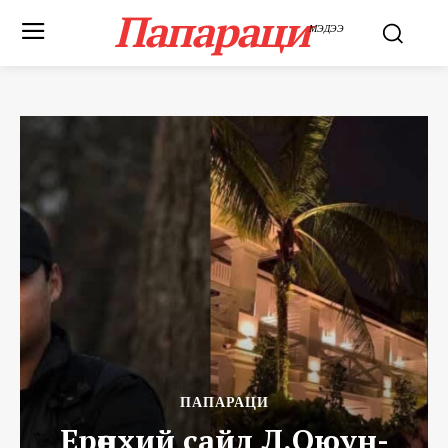
Папараци
МЭДЭЭ
ПАПАРАЦИ
Ерөнхий сайд Л.Оюун-