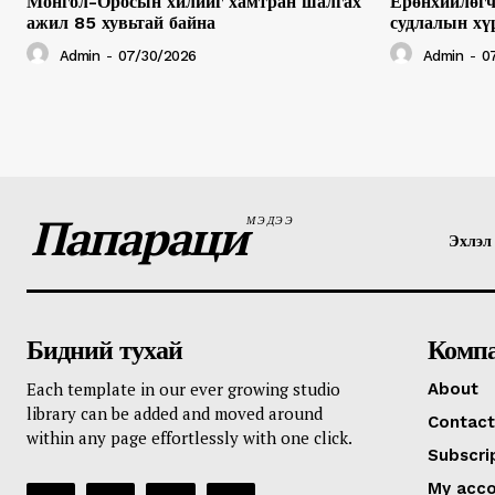
Монгол-Оросын хилийг хамтран шалгах
Ерөнхийлөгч
ажил 85 хувьтай байна
судлалын хү
Admin
-
07/30/2026
Admin
-
0
Папараци
МЭДЭЭ
Эхлэл
Бидний тухай
Комп
Each template in our ever growing studio
About
library can be added and moved around
Contact
within any page effortlessly with one click.
Subscri
My acc