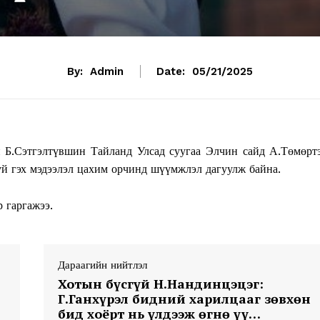
By:
Admin
Date:
05/21/2025
.Сэтгэлтүвшин Тайланд Улсад суугаа Элчин сайд А.Төмөрт
үй гэх мэдээлэл цахим орчинд шүүмжлэл дагуулж байна.
 гаргажээ.
Дараагийн нийтлэл
Хотын бүсгүй Н.Нандинцэцэг:
Г.Ганхүрэл бидний харилцааг зөвхөн
бид хоёрт нь үлдээж өгнө үү…