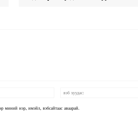
Week
e PRO
Company
и-
About
мэйл:*
Contact us
эр миний нэр, имэйл, вэбсайтаас аваарай.
Subscription Plans
My account