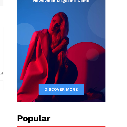
вэб
хуудас:
Popular