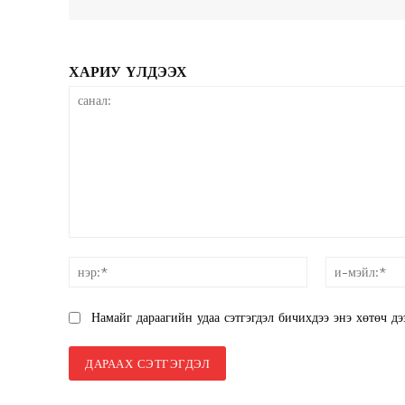
ХАРИУ ҮЛДЭЭХ
News 
Magazin
санал:
нэр:*
Намайг дараагийн удаа сэтгэгдэл бичихдээ энэ хөтөч дэ