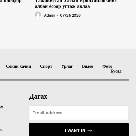
л өнөөдөр
Тажикистан Улсын Ерөнхийлөгчийг
албан ёсоор угтаж авлаа
Admin
-
07/21/2026
Сонин хачин
Спорт
Урлаг
Видео
Фото
Бусад
Дагах
ах
лс
I WANT IN