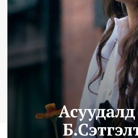
Асуудалд
Б.Сэтгэл