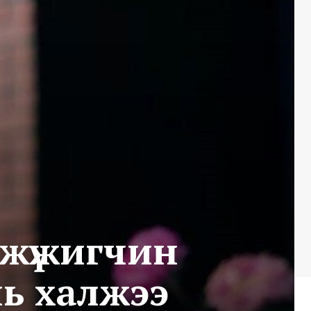
 жүжигчин
нь халжээ