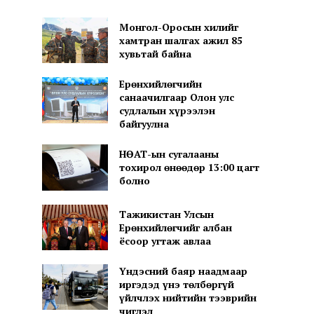
Монгол-Оросын хилийг
хамтран шалгах ажил 85
хувьтай байна
Ерөнхийлөгчийн
санаачилгаар Олон улс
судлалын хүрээлэн
байгуулна
НӨАТ-ын сугалааны
тохирол өнөөдөр 13:00 цагт
болно
Тажикистан Улсын
Ерөнхийлөгчийг албан
ёсоор угтаж авлаа
Үндэсний баяр наадмаар
иргэдэд үнэ төлбөргүй
үйлчлэх нийтийн тээврийн
чиглэл