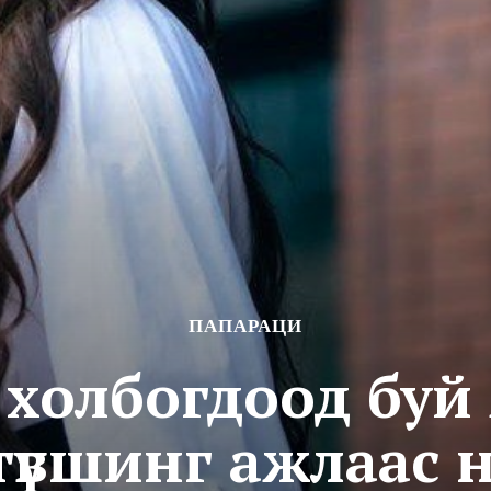
ПАПАРАЦИ
 холбогдоод буй
түвшинг ажлаас 