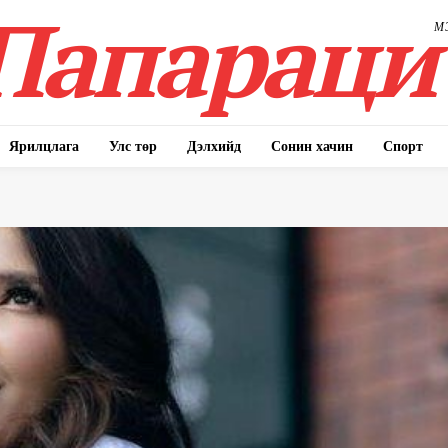
Папараци
М
Ярилцлага
Улс төр
Дэлхийд
Сонин хачин
Спорт