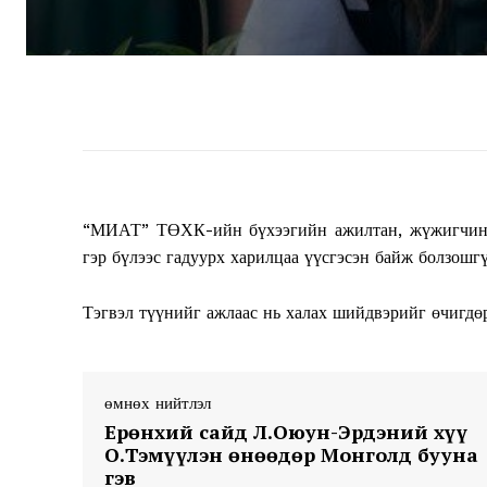
“МИАТ” ТӨХК-ийн бүхээгийн ажилтан, жүжигчин Б
гэр бүлээс гадуурх харилцаа үүсгэсэн байж болзошг
Тэгвэл түүнийг ажлаас нь халах шийдвэрийг өчигдөр
өмнөх нийтлэл
Ерөнхий сайд Л.Оюун-Эрдэний хүү
О.Тэмүүлэн өнөөдөр Монголд бууна
гэв