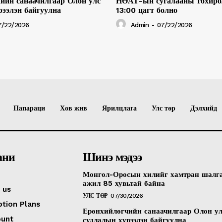
ийн санаачилгаар Олон улс
НӨАТ-ын сугалааны тохиро
рээлэн байгуулна
13:00 цагт болно
7/22/2026
Admin
-
07/22/2026
Папараци
Хов жив
Ярилцлага
Улс төр
Дэлхийд
ани
Шинэ мэдээ
Монгол-Оросын хилийг хамтран шалг
ажил 85 хувьтай байна
 us
УЛС ТӨР
07/30/2026
ption Plans
Ерөнхийлөгчийн санаачилгаар Олон у
ount
судлалын хүрээлэн байгуулна