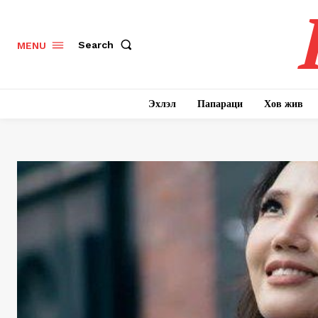
Search
MENU
Эхлэл
Папараци
Хов жив