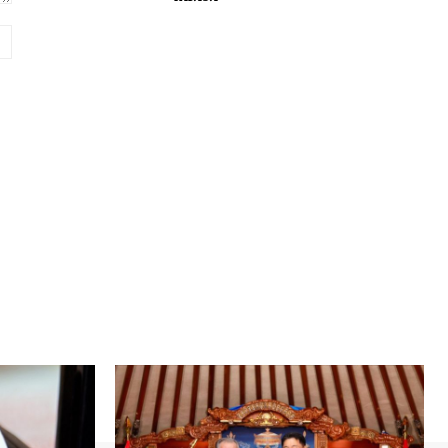
вэб
хуудас: