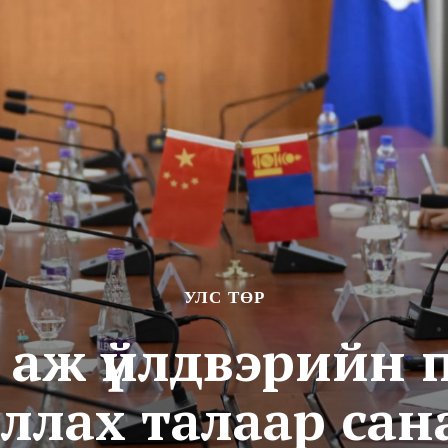
УЛС ТӨР
 аж үйлдвэрийн 
ллах талаар сан