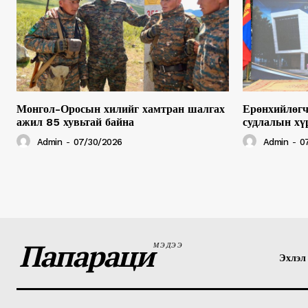
Монгол-Оросын хилийг хамтран шалгах
Ерөнхийлөгч
ажил 85 хувьтай байна
судлалын хү
Admin
-
07/30/2026
Admin
-
0
Папараци
МЭДЭЭ
Эхлэл