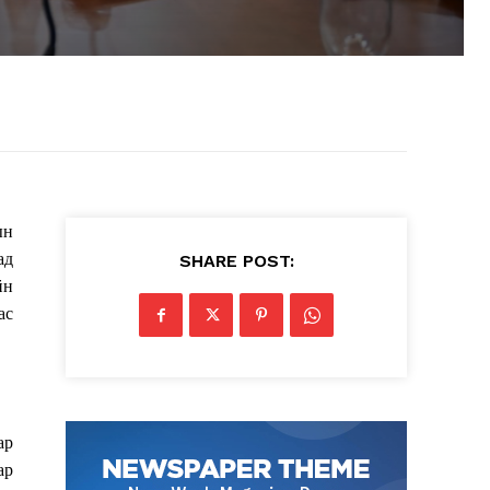
ын
ад
SHARE POST:
йн
ас
ар
ар