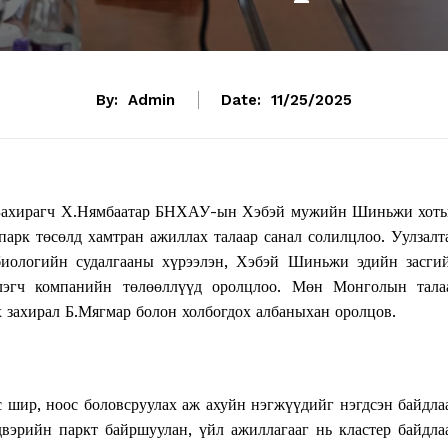
By:
Admin
Date:
11/25/2025
н Захирагч Х.Нямбаатар БНХАУ-ын Хэбэй мужийн Шиньжи хот
парк төсөлд хамтран ажиллах талаар санал солилцлоо. Уулзалт
ологийн судалгааны хүрээлэн, Хэбэй Шиньжи эдийн засги
лэгч компанийн төлөөллүүд оролцлоо. Мөн Монголын тала
 захирал Б.Мягмар болон холбогдох албаныхан оролцов.
с шир, ноос боловсруулах аж ахуйн нэгжүүдийг нэгдсэн байдла
вэрийн паркт байршуулан, үйл ажиллагааг нь кластер байдла