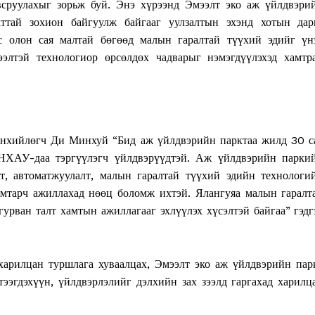
овсруулахыг зорьж буй. Энэ хүрээнд Эмээлт эко аж үйлдвэри
ттай зохион байгуулж байгааг уулзалтын эхэнд хотын дар
 олон сая малтай бөгөөд малын гаралтай түүхий эдийг үн
 ээлтэй технологиор өрсөлдөх чадварыг нэмэгдүүлэхэд хамтр
нхийлөгч Ди Минхуй “Бид аж үйлдвэрийн парктаа жилд 30 с
БНХАУ-даа тэргүүлэгч үйлдвэрүүдтэй. Аж үйлдвэрийн парки
Week
т, автоматжуулалт, малын гаралтай түүхий эдийн технологи
e PRO
амтарч ажиллахад нөөц боломж ихтэй. Ялангуяа малын гаралт
урван талт хамтын ажиллагааг эхлүүлэх хүсэлтэй байгаа” гэдг
Company
харилцан туршлага хуваалцах, Эмээлт эко аж үйлдвэрийн пар
About
тээгдэхүүн, үйлдвэрлэлийг дэлхийн зах зээлд гаргахад харилц
Contact us
Subscription Plans