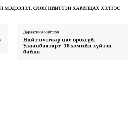
My account
ЭВЛЭЛ МЭДЭЭЛЭЛ, ОЛОН НИЙТТЭЙ ХАРИЛЦАХ ХЭЛТЭС
E NOW
Дараагийн нийтлэл
э
Нийт нутгаар цас орохгүй,
Улаанбаатарт -18 хэмийн хүйтэн
байна