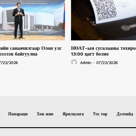
ийн санаачилгаар Олон улс
НӨАТ-ын сугалааны тохиро
рээлэн байгуулна
13:00 цагт болно
7/22/2026
Admin
-
07/22/2026
Папараци
Хов жив
Ярилцлага
Улс төр
Дэлхийд