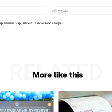
и-
мэйл:*
эр миний нэр, имэйл, вэбсайтаас аваарай.
RELATED
More like this