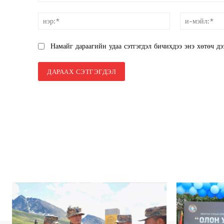
санал:
нэр:*
Намайг дараагийн удаа сэтгэгдэл бичихдээ энэ хөтөч дэ