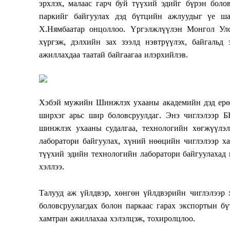
эрхлэх, малаас гарч буй түүхий эдийг бүрэн бол
паркийг байгуулах дэд бүтцийн ажлуудыг үе ша
Х.Нямбаатар онцоллоо. Үргэлжлүүлэн Монгол Улс
хүргэж, дэлхийн зах зээлд нэвтрүүлэх, байгальд
ажиллахдаа таатай байгаагаа илэрхийлэв.
Хэбэй мужийн Шинжлэх ухааны академийн дэд ерө
ширхэг арьс шир боловсруулдаг. Энэ чиглэлээр 
News 
шинжлэх ухааны судалгаа, технологийн хөгжүүлэл
Magazin
лаборатори байгуулах, хүний нөөцийн чиглэлээр х
түүхий эдийн технологийн лаборатори байгуулахад г
хэллээ.
Талууд аж үйлдвэр, хөнгөн үйлдвэрийн чиглэлээр 
боловсруулагдах болон паркаас гарах экспортын бү
хамтран ажиллахаа хэлэлцэж, тохиролцлоо.