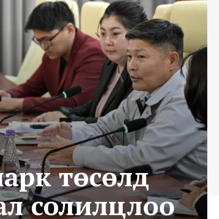
парк төсөлд
ал солилцлоо