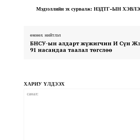
Мэдээллийн эх сурвалж: НЗДТГ-ЫН Х
SUBSCRIB
өмнөх нийтлэл
БНСУ-ын алдарт жүжигчин И Сүн Ж
91 насандаа таалал төгслөө
ХАРИУ ҮЛДЭЭХ