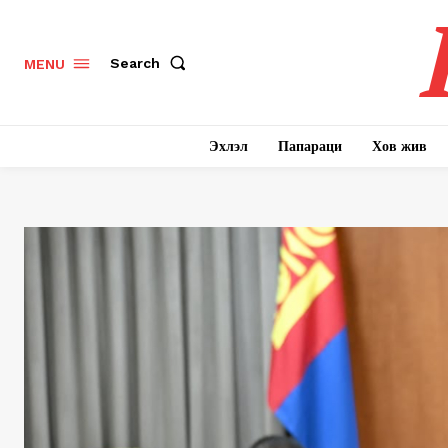
Search
MENU
Эхлэл
Папараци
Хов жив