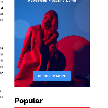
йн
га
эд
ан
ая
йн
йн
ай
ээ
кт
ан
Popular