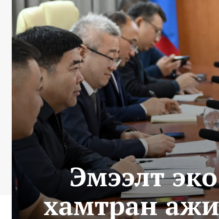
Эмээлт эко
хамтран ажи