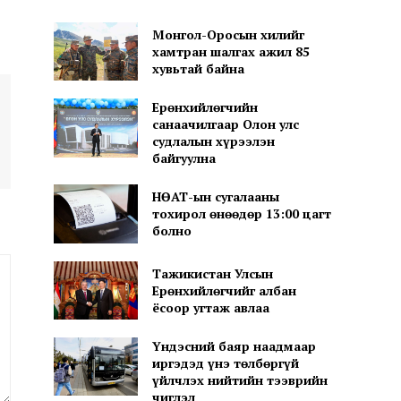
Монгол-Оросын хилийг
хамтран шалгах ажил 85
хувьтай байна
Ерөнхийлөгчийн
санаачилгаар Олон улс
судлалын хүрээлэн
байгуулна
НӨАТ-ын сугалааны
тохирол өнөөдөр 13:00 цагт
болно
Тажикистан Улсын
Ерөнхийлөгчийг албан
ёсоор угтаж авлаа
Үндэсний баяр наадмаар
иргэдэд үнэ төлбөргүй
үйлчлэх нийтийн тээврийн
чиглэл