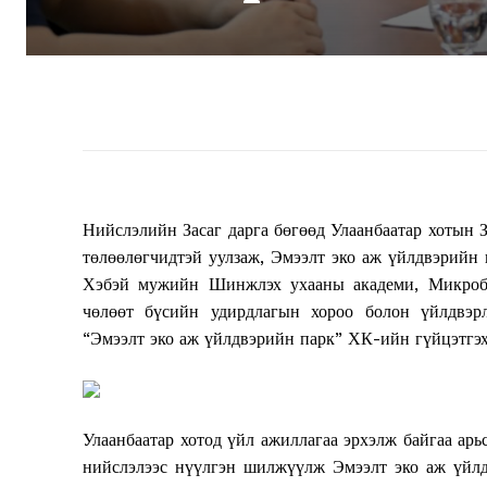
Нийслэлийн Засаг дарга бөгөөд Улаанбаатар хоты
төлөөлөгчидтэй уулзаж, Эмээлт эко аж үйлдвэрийн 
Хэбэй мужийн Шинжлэх ухааны академи, Микроби
чөлөөт бүсийн удирдлагын хороо болон үйлдвэр
“Эмээлт эко аж үйлдвэрийн парк” ХК-ийн гүйцэтгэх
Улаанбаатар хотод үйл ажиллагаа эрхэлж байгаа арь
нийслэлээс нүүлгэн шилжүүлж Эмээлт эко аж үйлд