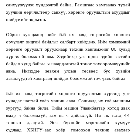
санхүүжүүлэх хүндрэлтэй байна. Гамшгаас хамгаалах тухай
хуулийн өөрчлөлтөөр санхүү, хөрөнгө оруулалтын асуудлыг
шийдэхийг зорьсон.
Ойрын хугацаанд нийт 5.5 их наяд төгрөгийн хөрөнгө
оруулалт онцгой байдлыг салбарт хийгдэнэ. Ийм хэмжээний
хөрөнгө оруулалт оруулснаар техник хангамжийг 80 хувьд
хүргэх боломжтой юм. Хэдийгээр улс орны эдийн засгийн
байдал хүнд байгаа ч шаардлагатай тоног төхөөрөмжүүдийг
авна. Ингэхдээ зөвхөн улсын төсвөөс бус хувийн
хэвшлүүдтэй хамтраад шийдэх боломжтой гэж үзэж байгаа.
5.5 их наяд төгрөгийн хөрөнгө оруулалтын хүрээнд урт
сунадаг шаттай хоёр машин авна. Сошиалд их гоё машины
зургууд байна билээ. Тийм машин Улаанбаатар хотод явах
ямар ч боломжгүй, зам нь ч дийлэхгүй. Нэг нь гэхэд 44
тоннын даацтай. Энэ бүхнийг мэргэжлийн хүмүүс
судлаад ХБНГУ-аас хоёр томоохон техник авахаар