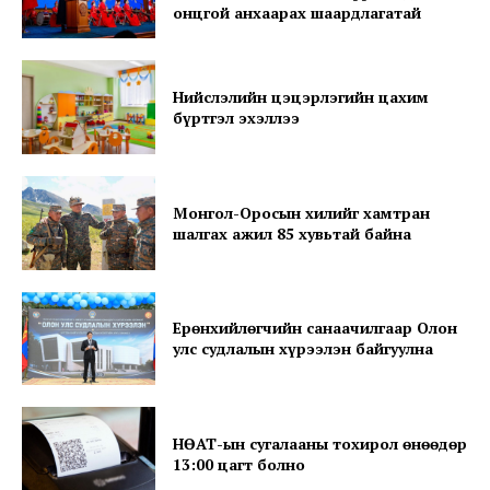
онцгой анхаарах шаардлагатай
Нийслэлийн цэцэрлэгийн цахим
бүртгэл эхэллээ
Монгол-Оросын хилийг хамтран
шалгах ажил 85 хувьтай байна
Ерөнхийлөгчийн санаачилгаар Олон
улс судлалын хүрээлэн байгуулна
НӨАТ-ын сугалааны тохирол өнөөдөр
13:00 цагт болно