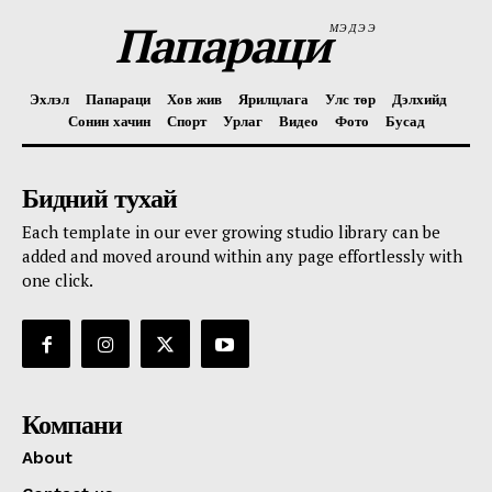
Папараци
МЭДЭЭ
Эхлэл
Папараци
Хов жив
Ярилцлага
Улс төр
Дэлхийд
Сонин хачин
Спорт
Урлаг
Видео
Фото
Бусад
Бидний тухай
Each template in our ever growing studio library can be
added and moved around within any page effortlessly with
one click.
Компани
About