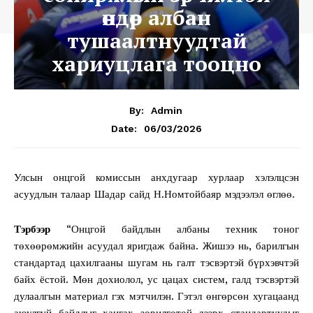
өндөр албан
тушаалтнуудтай
хариуцлага тооцно
By:
Admin
06/03/2026
Date:
Улсын онцгой комиссын анхдугаар хурлаар хэлэлцсэн
асуудлын талаар Шадар сайд Н.Номтойбаяр мэдээлэл өглөө.
Тэрбээр
“Онцгой байдлын албаны техник тоног
төхөөрөмжийн асуудал яригдаж байна. Жишээ нь, барилгын
стандартад цахилгааны шугам нь галт тэсвэртэй бүрхэвчтэй
байх ёстой. Мөн дохиолол, ус цацах систем, галд тэсвэртэй
дулаалгын материал гэх мэтчилэн. Гэтэл өнгөрсөн хугацаанд
аюулгүй байдлыг хангах зорилготой дээрх стандартуудыг