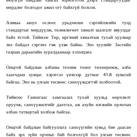
мөрдлөг болгодог ажил огт байхгүй болсон.
Аливаа аюул ослоос урьдчилан сэргийлэхийн тулд
стандартыг мөрдүүлж, төлөвлөгөөт хяналт шалгалт явуулдаг
байх ёстой. Тиймээс Төр, иргэний хяналтын тухай хуулиар
энэ байдал сэргэнэ гэж үзэж байна. Энэ хуулийг Засгийн
газрын дараагийн хуралдаанаар хэлэлцэнэ.
Онцгой байдлын албаны техник тоног төхөөрөмж, алба
хаагчдын хувцас хэрэгсэл үнэхээр дутмаг 41.6 хувьтай
байгаа. Энэ нь улсын төсвөөс санхүүждэгтэй холбоотой.
Тиймээс Гамшгаас хамгаалах тухай хуульд өөрчлөлт
оруулж, санхүүжилтийг даатгал, аж ахуйн нэгжийн орлогын
албан татвартай холбож байгаа.
Онцгой байдлын байгууллага санхүүгийн хувьд бие даасан
байх эрх зүйн орчныг бий болгохгүй бол улсын төсвөөс