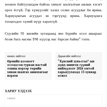
зохион байгуулагдаж байгаа хяналт шалгалтын ажлын хэсэгт
орох ёсгүй. Тэр хүмүүсийг халах солих асуудлыг би ярина.
Хариуцлагын асуудал эн тэргүүнд ярина. Хариуцлага
тооцохдоо хүний нүүр харахгүй.
Сүүлийн 10 жилийн хугацаанд янз бүрийн осол аваараас
болж бага насны 516 хүүхэд нас барсан байна” гэлээ.
өмнөх нийтлэл
Дараагийн нийтлэл
Өрмийн цооногт
“Хүнсний хувьсгал”-ын
осолдсон гурван настай
дүнд шингэн сүүний
охины нэрээр төрийн
нийлүүлэлт 2024 онтой
хянан шалгах ажиллагааг
харьцуулахад 15 хувиар
нэрлэв
өсжээ
ХАРИУ ҮЛДЭЭХ