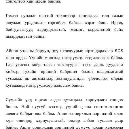
сонголтоо хийчихсэн байгаа.
Гэхдээ сунадаг шаттай техникээр хангагдлаа гээд галын
аюулаас урьдчилан сэргийлж байгаа хэрэг биш. Иргэд,
байгууллагууд хариуцлагатай, мэдлэг, мэдээлэлтэй байх
шаардлагатай байна.
Айпон утасны баруун, зүүн товчуурыг зэрэг дарахаар SOS
гарч ирдэг. Үүнийг монголд нэвтрүүлэх гээд ажиллаж байна.
Гар утасны хоёр талын товчлуурыг зэрэг дарж дуудлага
хийхэд тухайн иргэний байршил болон шаардлагатай
тусламж нь автоматаар зохицуулагддаг үйлчилгээг ойрын
хугацаанд нэвтрүүлэхээр ажиллаж байна.
Сүүлийн үед гарсан алдаа дутагдалд хариуцлага тооцох
болно. Ний нуугүй хэлэхэд үүний цаана системчлэгдсэн
авлига байдаг юм байна. Ашиг сонирхлын зөрчилтэй олон
хүн өнөөдөр хариуцлагатай, өндөр албан тушаал дээр
байна. Ашиг сонирхлын зөрчилтэй хүмүүс улсын хэмжээнд