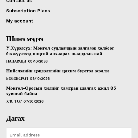
Contact us
Subscription Plans
My account
Шинэ мэдээ
У.Хүрэлсүх: Монгол судлаачдын залгамж холбоог
бэхжүүлэхэд онцгой анхаарах шаардлагатай
ПАПАРАЦИ
08/10/2026
Нийслэлийн цэцэрлэгийн цахим бүртгэл эхэллээ
БОЛОВСРОЛ
08/10/2026
Монгол-Оросын хилийг хамтран шалгах ажил 85
хувьтай байна
УЛС ТӨР
07/30/2026
Дагах