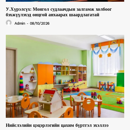
У.Хүрэлсүх: Монгол судлаачдын залгамж холбоог
бэхжүүлэхэд онцгой анхаарах шаардлагатай
Admin
-
08/10/2026
Нийслэлийн цэцэрлэгийн цахим бүртгэл эхэллээ