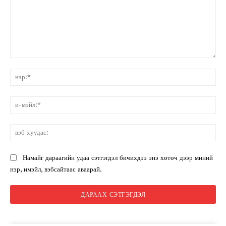
санал:
нэ
и-
мэ
вэ
ху
Намайг дараагийн удаа сэтгэгдэл бичихдээ энэ хөтөч дээр миний
нэр, имэйл, вэбсайтаас аваарай.