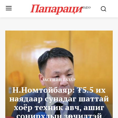
Папараци
МЭДЭЭ
ЗАСГИЙН ГАЗАР
Н.Номтойбаяр: ₮5.5 их
наядаар сунадаг шаттай
хоёр техник авч, ашиг
сонирхлын зөрчилтэй