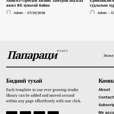
Монгол-Оросын хилийг хамтран шалгах
Ерөнхийлөгч
ажил 85 хувьтай байна
судлалын хү
Admin
-
07/30/2026
Admin
-
0
Папараци
МЭДЭЭ
Эхлэл
Бидний тухай
Комп
Each template in our ever growing studio
About
library can be added and moved around
Contact
within any page effortlessly with one click.
Subscri
My acc