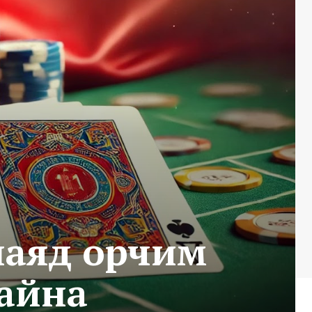
наяд орчим
байна