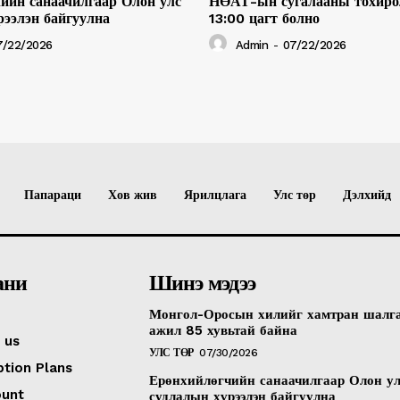
ийн санаачилгаар Олон улс
НӨАТ-ын сугалааны тохиро
рээлэн байгуулна
13:00 цагт болно
7/22/2026
Admin
-
07/22/2026
Папараци
Хов жив
Ярилцлага
Улс төр
Дэлхийд
ани
Шинэ мэдээ
Монгол-Оросын хилийг хамтран шалг
ажил 85 хувьтай байна
 us
УЛС ТӨР
07/30/2026
ption Plans
Ерөнхийлөгчийн санаачилгаар Олон у
ount
судлалын хүрээлэн байгуулна