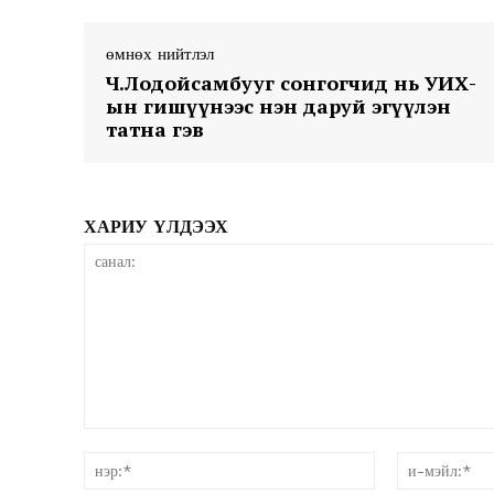
өмнөх нийтлэл
Ч.Лодойсамбууг сонгогчид нь УИХ-
ын гишүүнээс нэн даруй эгүүлэн
татна гэв
News 
Magazin
ХАРИУ ҮЛДЭЭХ
санал:
нэр:*