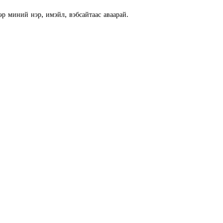
E NOW
эр миний нэр, имэйл, вэбсайтаас аваарай.