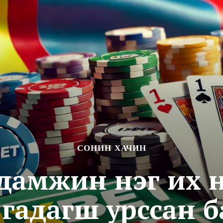
СОНИН ХАЧИН
р дамжин нэг их 
өг гадагш урссан 