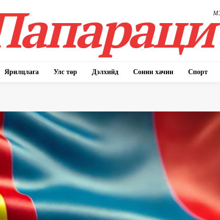
Папараци
М
Ярилцлага
Улс төр
Дэлхийд
Сонин хачин
Спорт