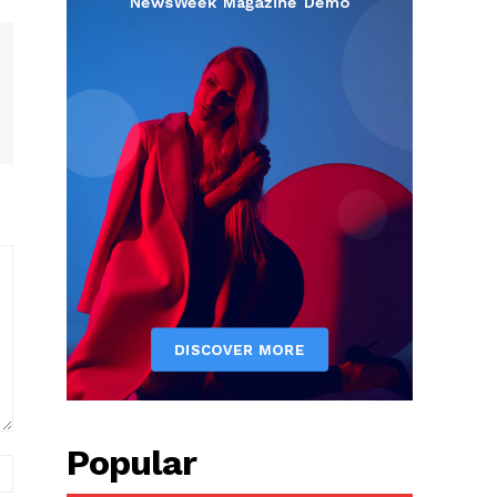
Popular
вэб
хуудас: