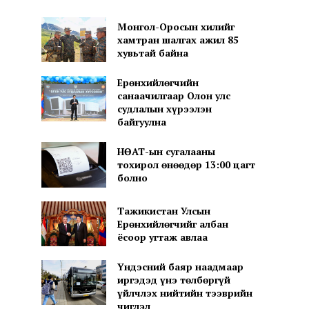
Монгол-Оросын хилийг
хамтран шалгах ажил 85
хувьтай байна
Ерөнхийлөгчийн
санаачилгаар Олон улс
судлалын хүрээлэн
байгуулна
НӨАТ-ын сугалааны
тохирол өнөөдөр 13:00 цагт
болно
Тажикистан Улсын
Ерөнхийлөгчийг албан
ёсоор угтаж авлаа
Үндэсний баяр наадмаар
иргэдэд үнэ төлбөргүй
үйлчлэх нийтийн тээврийн
чиглэл