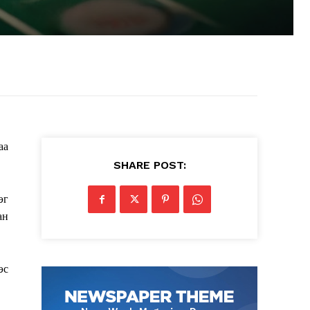
аа
SHARE POST:
эг
ан
эс