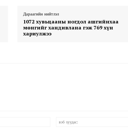
Дараагийн нийтлэл
1072 хувьцааны ногдол ашгийнхаа
мөнгийг хандивлана гэж 769 хүн
хариулжээ
Week
e PRO
Company
About
Contact us
Subscription Plans
My account
и-
мэйл:*