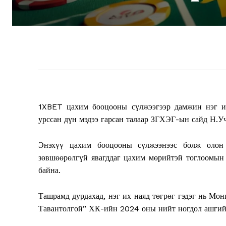
1XBET цахим бооцооны сүлжээгээр дамжин нэг их 
урссан дүн мэдээ гарсан талаар ЗГХЭГ-ын сайд Н.Уч
Энэхүү цахим бооцооны сүлжээнээс болж олон
зөвшөөрөлгүй явагддаг цахим мөрийтэй тоглоомын 
байна.
Ташрамд дурдахад, нэг их наяд төгрөг гэдэг нь Мо
Тавантолгой” ХК-ийн 2024 оны нийт ногдол ашгий