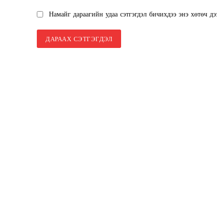
SUBSCRIB
Намайг дараагийн удаа сэтгэгдэл бичихдээ энэ хөтөч дэ