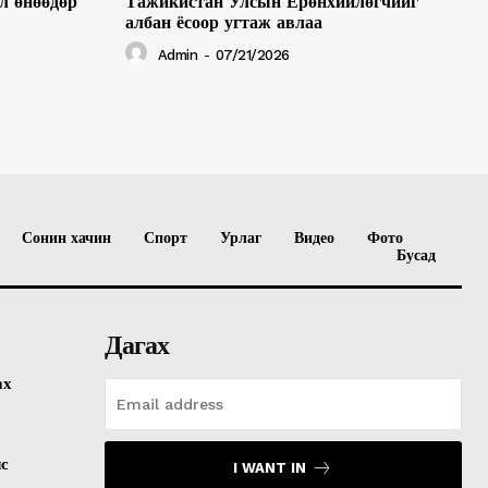
л өнөөдөр
Тажикистан Улсын Ерөнхийлөгчийг
албан ёсоор угтаж авлаа
Admin
-
07/21/2026
Сонин хачин
Спорт
Урлаг
Видео
Фото
Бусад
Дагах
ах
лс
I WANT IN