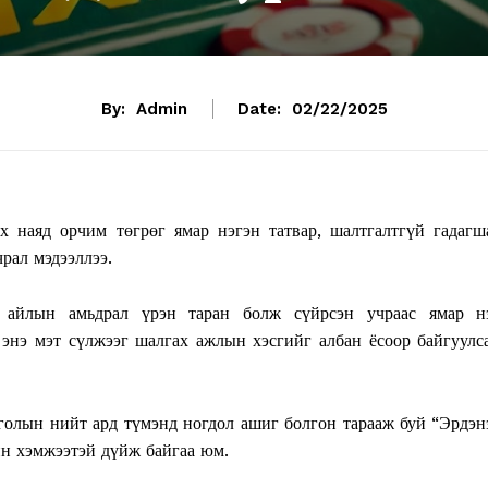
By:
Admin
Date:
02/22/2025
наяд орчим төгрөг ямар нэгэн татвар, шалтгалтгүй гадагш
рал мэдээллээ.
 айлын амьдрал үрэн таран болж сүйрсэн учраас ямар н
энэ мэт сүлжээг шалгах ажлын хэсгийг албан ёсоор байгуулс
нголын нийт ард түмэнд ногдол ашиг болгон тарааж буй “Эрдэн
н хэмжээтэй дүйж байгаа юм.