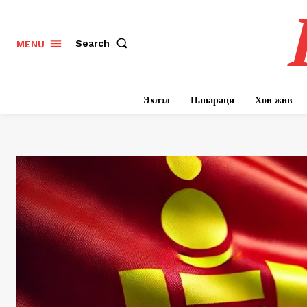
Search
MENU
Эхлэл
Папараци
Хов жив