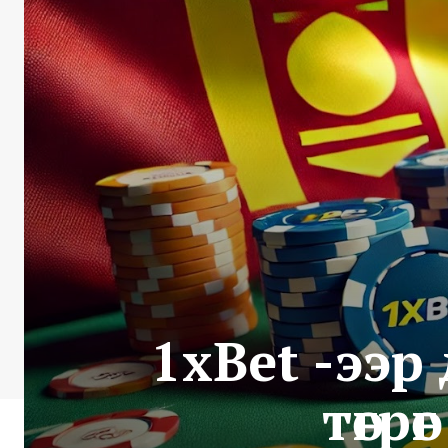
1xBet -ээ
төгр