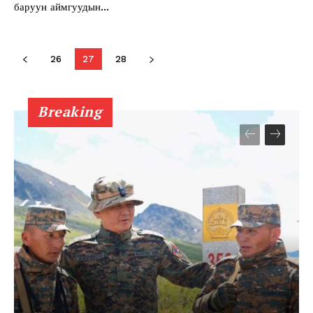
баруун аймгуудын...
About
Contact us
26
27
28
Subscription Plans
My account
Breaking