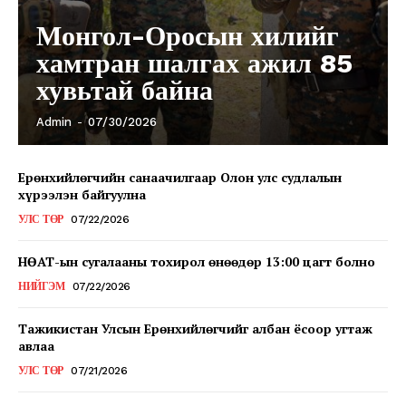
Монгол-Оросын хилийг
хамтран шалгах ажил 85
хувьтай байна
Admin
-
07/30/2026
Ерөнхийлөгчийн санаачилгаар Олон улс судлалын
хүрээлэн байгуулна
УЛС ТӨР
07/22/2026
НӨАТ-ын сугалааны тохирол өнөөдөр 13:00 цагт болно
НИЙГЭМ
07/22/2026
Тажикистан Улсын Ерөнхийлөгчийг албан ёсоор угтаж
авлаа
УЛС ТӨР
07/21/2026