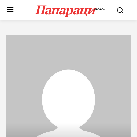
Папараци
МЭДЭЭ