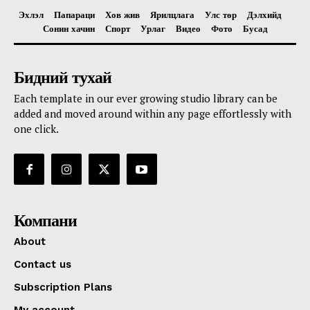
Эхлэл
Папараци
Хов жив
Ярилцлага
Улс төр
Дэлхийд
Сонин хачин
Спорт
Урлаг
Видео
Фото
Бусад
Бидний тухай
Each template in our ever growing studio library can be
added and moved around within any page effortlessly with
one click.
Компани
About
Contact us
Subscription Plans
My account