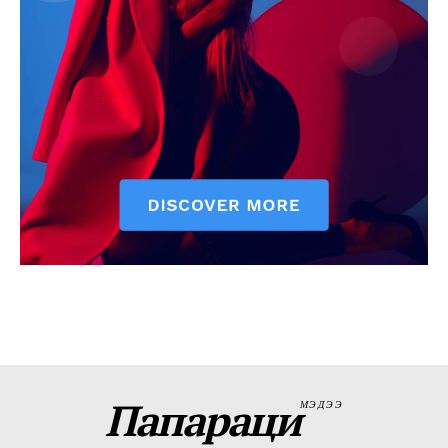
Папараци
МЭДЭЭ