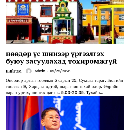
Өнөөдөр үс шинээр үргээлгэх
буюу засуулахад тохиромжгүй
Admin
-
05/25/2026
НИЙГЭМ
Өнөөдөр аргын тооллын 5 сарын 25, Сумъяа гараг. Билгийн
тооллын 9, Харцага одтой, шарагчин гахай өдөр. Өдрийн
наран ургах, шингэх цаг нь: 5:03-20:35. Тухайн...