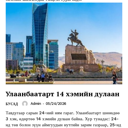
News Week
Magazine PRO
Улаанбаатарт 14 хэмийн дулаан
SUBSCRIBE NOW
Admin
-
05/24/2026
БУСАД
Тавдугаар сарын 24-ний ням гараг. Улаанбаатарт шөнөдөө
3 хэм, өдөртөө 14 хэмийн дулаан байна. Хур тунадас: 24-
Company
нд төв болон зүүн аймгуудын нутгийн зарим газраар, 25-нд