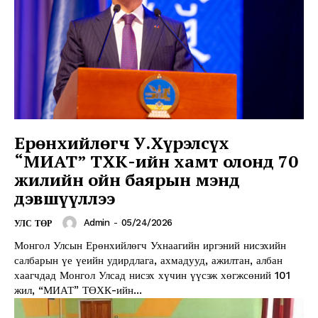
Ерөнхийлөгч У.Хүрэлсүх
“МИАТ” ТӨХК-ийн хамт олонд 70
жилийн ойн баярын мэнд
дэвшүүллээ
Admin
-
05/24/2026
УЛС ТӨР
Монгол Улсын Ерөнхийлөгч Ухнаагийн иргэний нисэхийн
салбарын үе үеийн удирдлага, ахмадууд, ажилтан, албан
хаагчдад Монгол Улсад нисэх хүчин үүсэж хөгжсөний 101
жил, “МИАТ” ТӨХК-ийн...