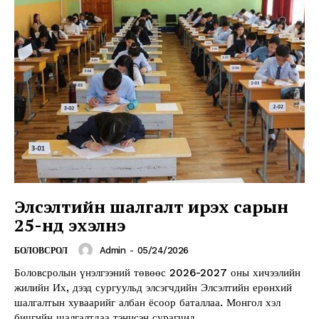
Элсэлтийн шалгалт ирэх сарын
25-нд эхэлнэ
Admin
-
05/24/2026
БОЛОВСРОЛ
Боловсролын үнэлгээний төвөөс 2026-2027 оны хичээлийн
жилийн Их, дээд сургуульд элсэгчдийн Элсэлтийн ерөнхий
шалгалтын хуваарийг албан ёсоор баталлаа. Монгол хэл
бичгийн шалгалтдаа тэнцсэн сурагчид...