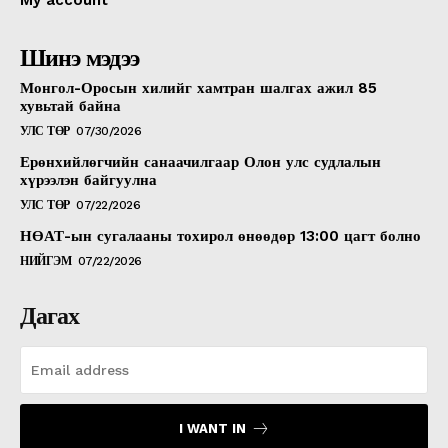
Шинэ мэдээ
Монгол-Оросын хилийг хамтран шалгах ажил 85
хувьтай байна
УЛС ТӨР
07/30/2026
Ерөнхийлөгчийн санаачилгаар Олон улс судлалын
хүрээлэн байгуулна
УЛС ТӨР
07/22/2026
НӨАТ-ын сугалааны тохирол өнөөдөр 13:00 цагт болно
НИЙГЭМ
07/22/2026
Дагах
I WANT IN